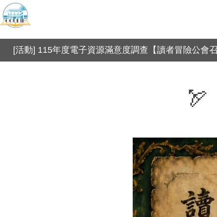
[活動] 115年度電子資源滿意度調查【讀者冒險公
🏹