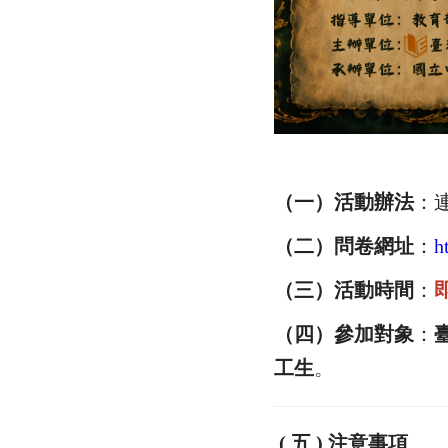
（一）
活動辦法
：
（二）
問卷網址
：
h
（
三
）活動時間
：
（
四
）參加對象
：
工生
。
( 五 ) 注意事項