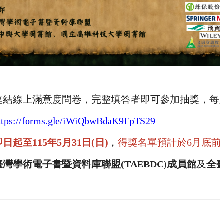
連結線上滿意度問卷，完整填答者即可參加抽獎，每
ttps://forms.gle/iWiQbwBdaK9FpTS29
即日起至115年5月31日(日)
，
得獎名單預計於6月底
臺灣學術電子書暨資料庫聯盟(TAEBDC)成員館
及
全