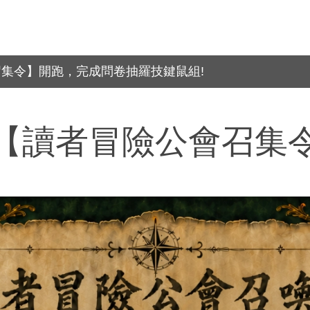
會召集令】開跑，完成問卷抽羅技鍵鼠組!
【讀者冒險公會召集