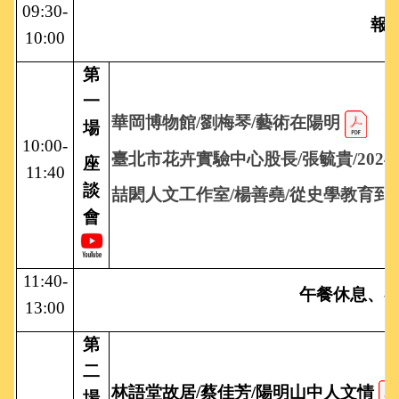
09:30-
報
10:00
第
一
華岡博物館/劉梅琴/藝術在陽明
場
10:00-
臺北市花卉實驗中心股長/張毓貴/202
座
11:40
談
喆閎人文工作室/楊善堯/從史學教育
會
11:40-
午餐休息、
13:00
第
二
林語堂故居/蔡佳芳/陽明山中人文情
場