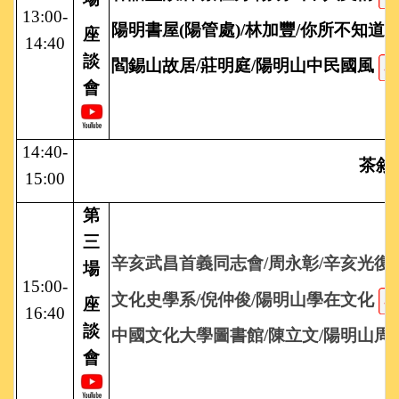
13:00-
陽明書屋(陽管處)/林加豐/你所不知道
座
14:40
談
閻錫山故居/莊明庭/陽明山中民國風
會
14:40-
茶敘
15:00
第
三
辛亥武昌首義同志會/周永彰/辛亥光
場
15:00-
文化史學系/倪仲俊/陽明山學在文化
座
16:40
談
中國文化大學圖書館/陳立文/陽明山
會