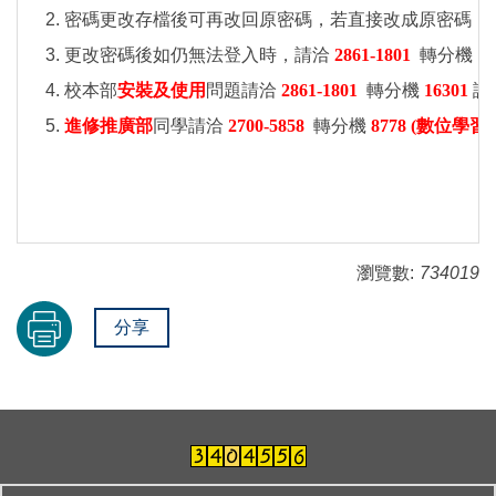
密碼更改存檔
後可再改回原密碼，若直接改成原密碼，
更改密碼後如仍無法登入時，請洽
2861-1801
轉分機
1
校本部
安裝及使用
問題請洽
2861-1801
轉分機
16301
詢
進修推廣部
同學請洽
2700-5858
轉分機
8778 (數位學習
瀏覽數:
734019
分享