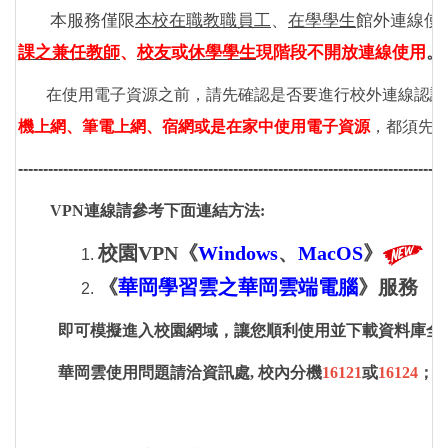
本服務僅限
本校在職教職員工
、
在學學生
館外連線使
課之兼任教師
、
校友
或
休學學生
現階段不開放連線
使用
。
在使用電子資源之前，請先確認是否要進行校外連線認證
機上網、筆電上網、宿網或是在家中使用電子資
源
，都須先
--------------------------------------------------------------------------------------
VPN連線請參考下面連結方法:
校園VPN《
Windows
、
MacOS
》
《
華岡學習雲之華岡雲端電腦
》服務
即可模擬進入校園網域，讓您順利使用並下載資料庫全
華岡雲使用問題請洽資訊處, 校內分機
16121
或
16124
；
S