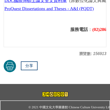
DDC國際博碩士論文全文資料庫
(原數位化論文典藏聯
ProQuest Dissertations and Theses - A&I (PQDT)
服務電話
：
(02)2861
瀏覽數:
156913
分享
© 2021 中國文化大學圖書館 Chinese Culture University Lib