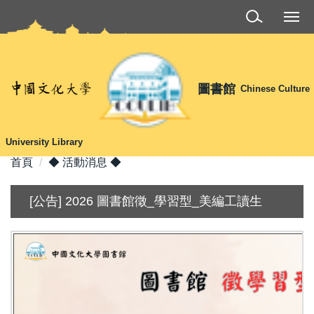
跳
到
主
要
內
圖書館
Chinese Culture
容
區
University Library
首頁
◆ 活動消息 ◆
[公告] 2026 圖書館徵_學習型_美編工讀生