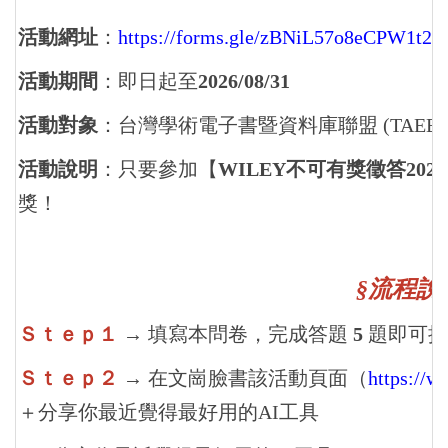
活動網址
：
https://forms.gle/zBNiL57o8eCPW1t28
活動期間
：即日起至
2026/08/31
活動對象
：台灣學術電子書暨資料庫聯盟 (TAEBD
活動說明
：只要參加【
WILEY
不可有獎徵答2026
獎！
§流程說
Ｓｔｅｐ１
→ 填寫本問卷，完成答題
5
題即可抽
Ｓｔｅｐ２
→ 在文崗臉書該活動頁面（
https://
＋分享你最近覺得最好用的AI工具