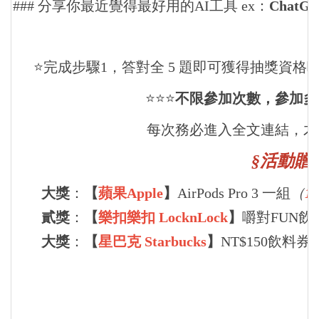
### 分享你最近覺得最好用的AI工具 ex：
ChatGP
⭐️完成步驟1，答對全 5
題即可獲得抽獎資格唷
⭐️⭐️⭐️
不限參加次數，參加多
每次務必進入全文連結，才
§活動贈
大獎
：
【
蘋果Apple
】
AirPods Pro 3 一組
（
1
貳獎
：
【
樂扣樂扣
LocknLock
】
嚼對FUN
大獎
：
【
星巴克
Starbucks
】
NT$150飲料券