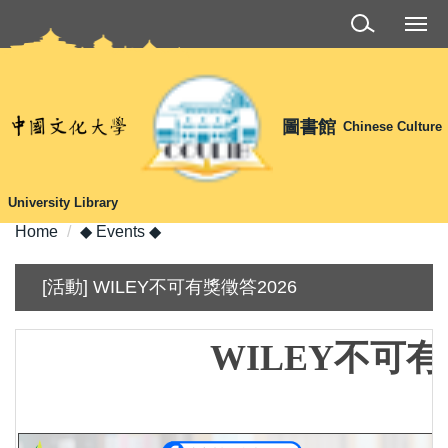
Jump
to
the
main
content
圖書館
Chinese Culture
block
University Library
Home
◆ Events ◆
[活動] WILEY不可有獎徵答2026
WILEY
不可有