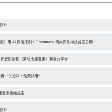
架新片
得微講座》用 AI 捍衛原創！Grammarly 四大寫作神技首度公開
郁婷的夢想對談暨《夢想比痛還重》新書分享會
事實一併把關！免費試用!!
議通過圖書館提案
架新片