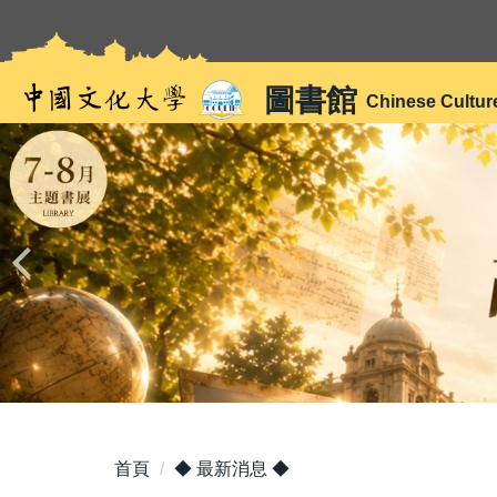
跳
到
主
圖書館
要
Chinese Cultur
內
容
區
首頁
◆ 最新消息 ◆