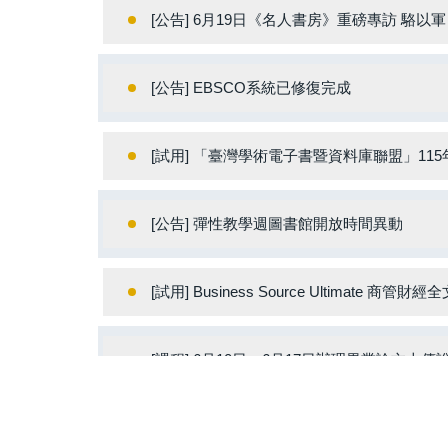
[公告] 6月19日《名人書房》重磅專訪 駱以
[公告] EBSCO系統已修復完成
[試用] 「臺灣學術電子書暨資料庫聯盟」115年電子書P
[公告] 彈性教學週圖書館開放時間異動
[試用] Business Source Ultimate 商
[課程] 6月10日、6月17日辦理畢業論文上傳
[公告] Reaxys資料庫 訂期自2026年6月1日至