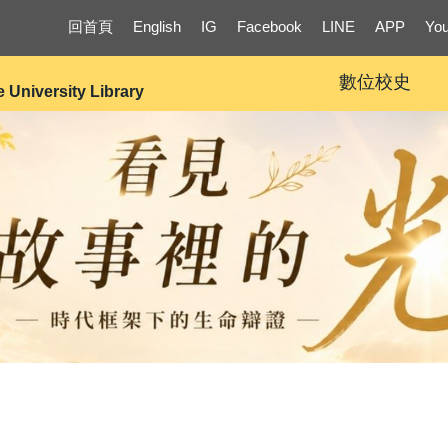
回首頁
English
IG
Facebook
LINE
APP
Yo
數位校史
e University Library