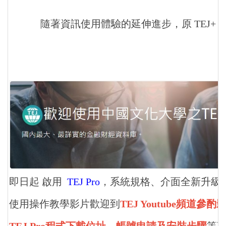
隨著資訊使用體驗的延伸進步，原 TEJ+ 
即日起 啟用
TEJ Pro
，系統規格、介面全新升級
使用操作教學影片歡迎到
TEJ Youtube頻道參酌
TEJ Pro程式下載位址、帳號申請及安裝步驟
等