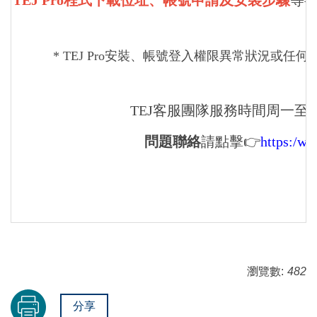
* TEJ Pro安裝、帳號登入權限異常狀況或任何可協助
TEJ客服團隊服務時間周一至周五9
問題聯絡
請點擊👉
https:/ww
瀏覽數:
482
分享