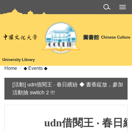
Jump
to
the
main
content
圖書館
Chinese Culture
block
University Library
Home
◆ Events ◆
[活動] udn借閱王 ‧ 春日繽紛 ◆ 書香綻放，參加
活動抽 switch 2 !!!
udn借閱王 ‧ 春日