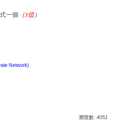
款式一個
（
3位
）
e Network)
」
瀏覽數:
4051