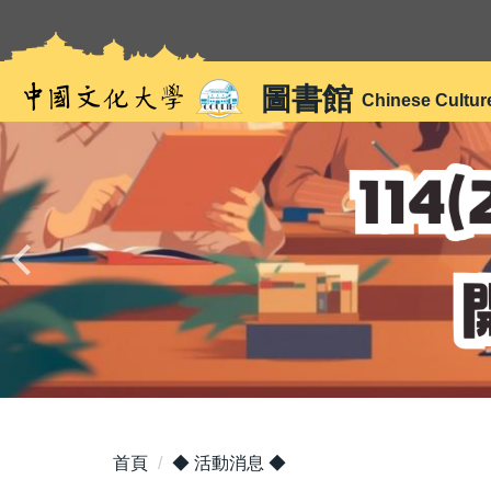
跳
到
主
圖書館
要
Chinese Cultur
內
容
區
首頁
◆ 活動消息 ◆