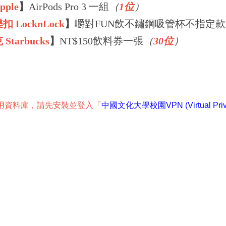
ple
】
AirPods Pro 3 一組
（
1位
）
樂扣
LocknLock
】
嚼對FUN飲不鏽鋼吸管杯不指定
克
Starbucks
】
NT$150飲料券一張
（
30位
）
用資料庫，請先安裝並登入「
中國文化大學校園VPN (Virtual Privat