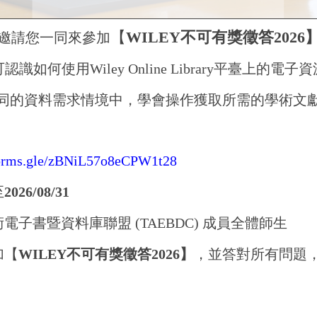
【
WILEY
不可有獎徵答2026
邀請您一同來參加
認識如何使用Wiley Online Library平臺上的電子
同的資料需求情境中，學會操作獲取所需的學術文
/forms.gle/zBNiL57o8eCPW1t28
至
2026/08/31
電子書暨資料庫聯盟 (TAEBDC) 成員全體師生
加【
WILEY
不可有獎徵答2026
】
，並答對所有問題