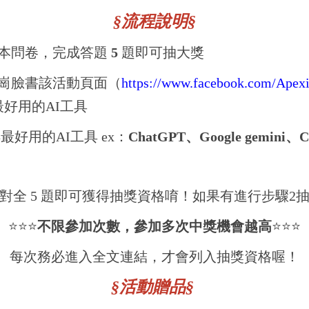
§流程說明§
寫本問卷，完成答題
5
題即可抽大獎
文崗臉書該活動頁面（
https://www.facebook.com/Apexi
好用的AI工具
最好用的AI工具 ex：
ChatGPT、Google gemini、C
對全 5
題即可獲得抽獎資格唷！如果有進行步驟2抽獎
⭐️⭐️⭐️
不限參加次數，參加多次中獎機會越高
⭐️⭐️⭐️
每次務必進入全文連結，才會列入抽獎資格喔！
§活動贈品§