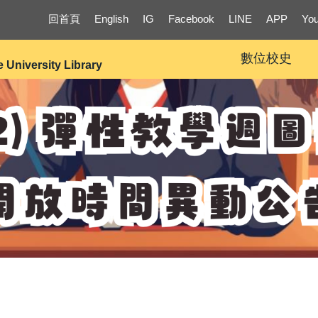
回首頁
English
IG
Facebook
LINE
APP
Yo
數位校史
e University Library