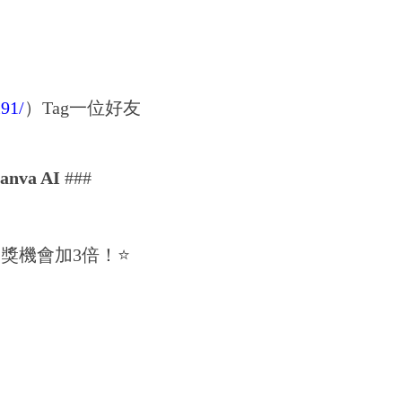
91/
）
Tag一位好友
anva AI
###
機會加3倍！⭐️