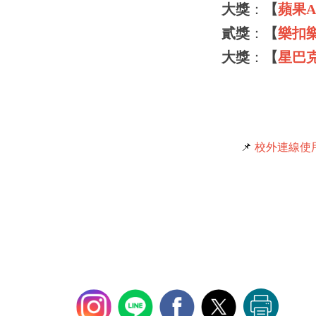
大獎
：
【
蘋果Ap
貳獎
：
【
樂扣
大獎
：
【
星巴
📌
校外連線使