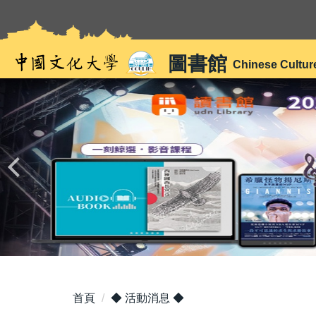
跳
到
主
圖書館
要
Chinese Cultur
內
容
區
首頁
◆ 活動消息 ◆