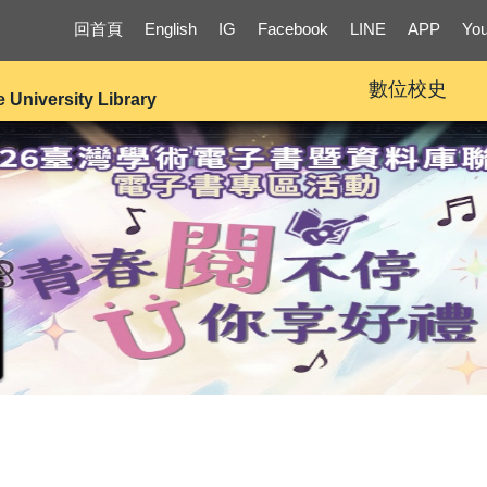
回首頁
English
IG
Facebook
LINE
APP
Yo
數位校史
e University Library