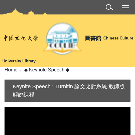
Jump
to
the
main
content
圖書館
Chinese Culture
block
University Library
Home
◆ Keynote Speech ◆
Keynite Speech : Turnitin 論文比對系統 教師版
解說課程