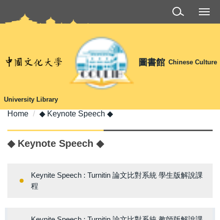
Jump
to
the
main
content
圖書館
Chinese Culture
block
University Library
Home
◆ Keynote Speech ◆
◆ Keynote Speech ◆
Keynite Speech : Turnitin 論文比對系統 學生版解說課
程
Keynite Speech : Turnitin 論文比對系統 教師版解說課