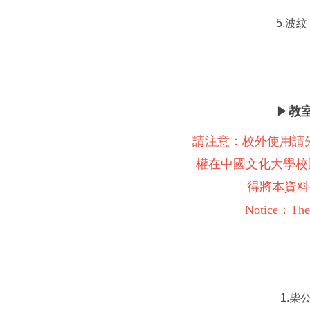
5.波紋
▶
教
請注意：校外使用請
權在中國文化大學校
得將本資料
Notice：The a
1.柴公