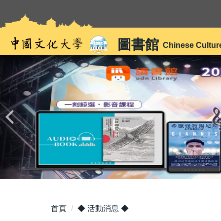
跳
到
主
圖書館
要
Chinese Cultur
內
容
區
首頁
◆ 活動消息 ◆