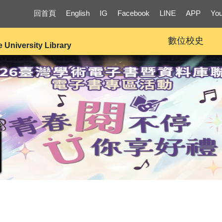
回首頁
English
IG
Facebook
LINE
APP
Yo
數位校史
e University Library