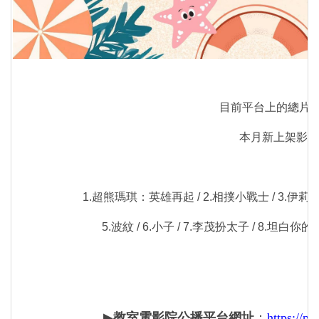
目前平台上的總片數
本月新上架影片
1.超熊瑪琪：英雄再起 / 2.相撲小戰士 / 3.伊
5.波紋 / 6.小子 / 7.李茂扮太子 / 8.坦白你
▶
教室電影院公播平台網址
：
https://p