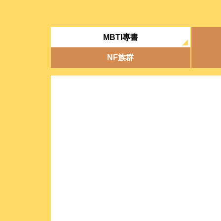
MBTI專書
NF族群