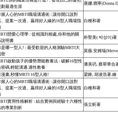
MBTI,你的職業性格是什麼? : 發現自己的優勢,
唐娜.鄧寧(Donna D
規劃最適生涯
掌握人心的MBTI職場溝通術 : 讓你開口說對
話、提案一次過、贏得好人緣的16型人職場指
白種和著
南
MBTI戀愛心理學 : 從相識到相處,你和他的關
朴聖美(
박성미
)著
係說明書
你是哪一型人? : 最受歡迎的人格測驗MBTI大
莫薇.安姆瑞(Merve 
揭密
MBTI啟動孩子的優勢潛能教養法 : 破解16型性
潘美礽, 蔡翠華合
格密碼,輕鬆溝通.適性教養
漫畫,秒懂MBTI 16型人格!
梁鋒, 胡凌浩著.繪
掌握人心的MBTI職場溝通術 : 讓你開口說對
話、提案一次過、贏得好人緣的16型人職場指
白種和著
南
MBTI實用性格解析 : 結合實例與經驗十六種性
張立昕著
格的專業剖析