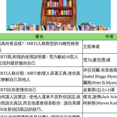
書名
作者
我為何會這樣? : MBTI人格類型的16種性格密
王凱琳著
碼
MBTI我,和我的使用說明書 : 雪力獻給16型人
雪力(夏瑄澧)著
們,找到最舒服的自己
伊莎貝爾.布里格斯
MBTI人格分類 : MBTI創發人原著正典,使你真
(Isabel Briggs My
正瞭解自己與他人
爾斯(Peter B.Myer
MBTI比你更懂你自己
金素那(
김소나
)著
如何讓人說實話 : 使他人還來不及對你說謊,就
傑克.謝弗(Jack Scha
自然說出真話,而且他還會很喜歡你 : 源自美國
柯林斯(Marvin Karl
FBI全新偵訊取話的技巧。