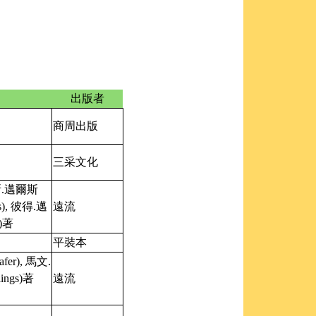
出版者
商周出版
三采文化
.邁爾斯
ers), 彼得.邁
遠流
s)著
平裝本
fer), 馬文.
ings)著
遠流