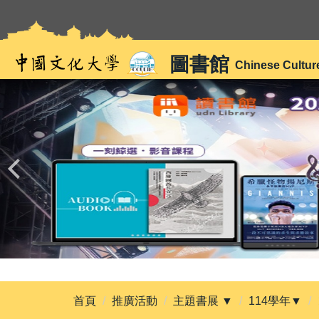
跳
到
主
圖書館
要
Chinese Cultur
內
容
區
首頁
推廣活動
主題書展 ▼
114學年▼