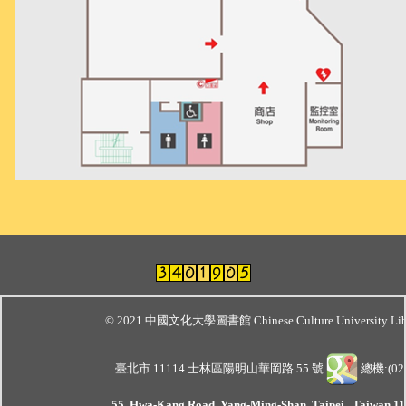
© 2021 中國文化大學圖書館 Chinese Culture University Lib
臺北市 11114 士林區陽明山華岡路 55 號
總機:(02)
55, Hwa-Kang Road, Yang-Ming-Shan, Taipei , Taiwan 111