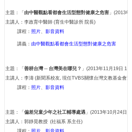
主題：「
由中醫觀點看都會生活型態對健康之危害
」(2013年1
主講人：李政育中醫師 (育生中醫診所 院長)
課程：
照片
、
影音資料
講義：
由中醫觀點看都會生活型態對健康之危害
主題：「
善耕台灣 ─ 台灣美在哪兒？
」(2013年11月19日 15:0
主講人：李濤 (新聞系校友, 現任TVBS關懷台灣文教基金會董
課程：
照片
、
影音資料
主題：「
偏差兒童少年之社工輔導處遇
」(2013年10月24日 13:
主講人：郭靜晃教授 (社福系 系主任)
課程：
照片
、
影音資料