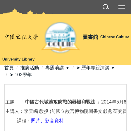
跳
到
主
要
內
圖書館
Chinese Culture
容
區
University Library
首頁
推廣活動
專題演講 ▼
➤ 歷年專題演講 ▼
➤ 102學年
主題：「
中國古代城池攻防戰的器械和戰法
」2014年5月6日 (
主講人：李天鳴 教授 (前國立故宮博物院圖書文獻處 研究員 
課程：
照片、
影音資料